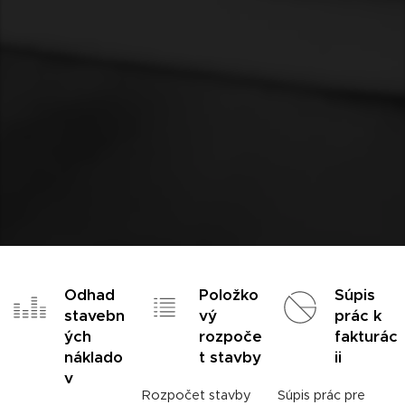
Odhad
Položko
Súpis
stavebn
vý
prác k
ých
rozpoče
fakturác
náklado
t stavby
ii
v
Rozpočet stavby
Súpis prác pre