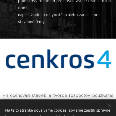
položkový rozpočet pre novostavbu / rekonštrukciu
domu,
napr. k žiadosti o hypotéku alebo zadanie pre
stavebné firmy
Pri oceňovaní stavieb a tvorbe rozpočtov používame
stavebný ekonomický softvér CENKROS 4 od firmy
Kros a.s., ktorý nám umožňuje vytvárať stavebné
Na tejto stránke používame cookies, aby sme zaistili správne