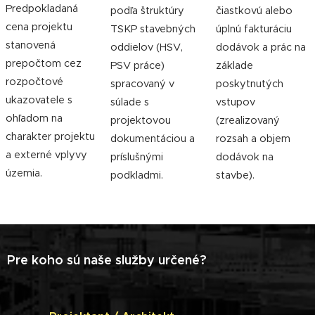
Predpokladaná
podľa štruktúry
čiastkovú alebo
cena projektu
TSKP stavebných
úplnú fakturáciu
stanovená
oddielov (HSV,
dodávok a prác na
prepočtom cez
PSV práce)
základe
rozpočtové
spracovaný v
poskytnutých
ukazovatele s
súlade s
vstupov
ohľadom na
projektovou
(zrealizovaný
charakter projektu
dokumentáciou a
rozsah a objem
a externé vplyvy
príslušnými
dodávok na
územia.
podkladmi.
stavbe).
Pre koho sú naše služby určené?