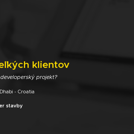
eľkých klientov
 developerský projekt?
 Dhabi - Croatia
er stavby
3