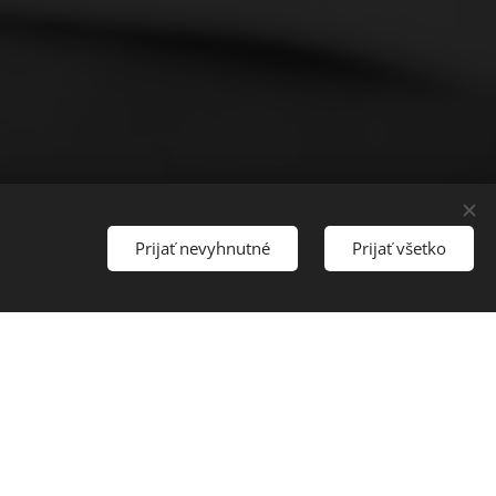
Prijať nevyhnutné
Prijať všetko
Súpis prác k fakturácii
Súpis prác pre čiastkovú alebo úplnú fakturáciu