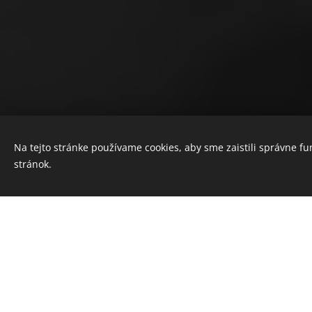
Na tejto stránke používame cookies, aby sme zaistili správne f
stránok.
Odhad stavebných nákladov
Predpokladaná cena projektu stanovená prepočtom