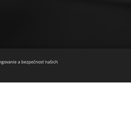
ungovanie a bezpečnosť našich
Položkový rozpočet stavby
Rozpočet stavby podľa štruktúry TSKP stavebných